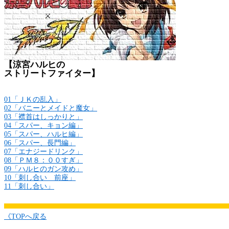
【涼宮ハルヒの
ストリートファイター】
01「ＪＫの乱入」
02「バニーとメイドと魔女」
03「襟首はしっかりと」
04「スパー、キョン編」
05「スパー、ハルヒ編」
06「スパー、長門編」
07「エナジードリンク」
08「ＰＭ８：００すぎ」
09「ハルヒのガン攻め」
10「刺し合い 前座」
11「刺し合い」
《TOPへ戻る