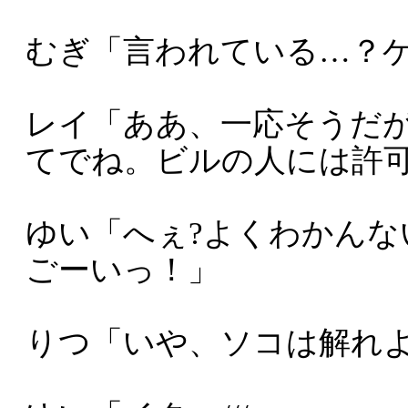
むぎ「言われている…？
レイ「ああ、一応そうだ
てでね。ビルの人には許
ゆい「へぇ?よくわかん
ごーいっ！」
りつ「いや、ソコは解れよ