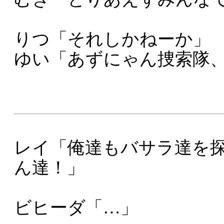
りつ「それしかねーか」
ゆい「あずにゃん捜索隊
レイ「俺達もバサラ達を
ん達！」
ビヒーダ「…」