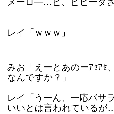
メーロ―…ビ、ビヒーダ
レイ「ｗｗｗ」
みお「えーとあのーｱｾｱ
なんですか？」
レイ「うーん、一応バサ
いいとは言われているが