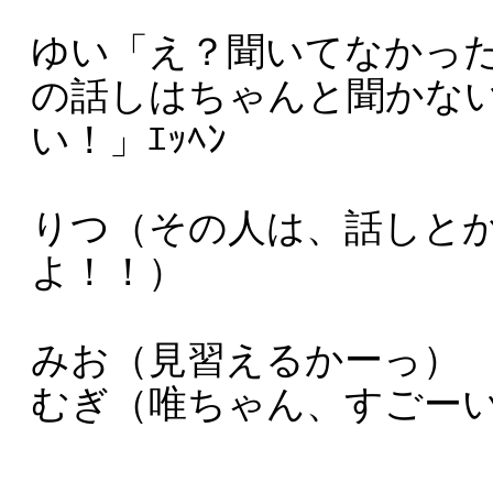
ゆい「え？聞いてなかっ
の話しはちゃんと聞かな
い！」ｴｯﾍﾝ
りつ（その人は、話しと
よ！！）
みお（見習えるかーっ）
むぎ（唯ちゃん、すごー