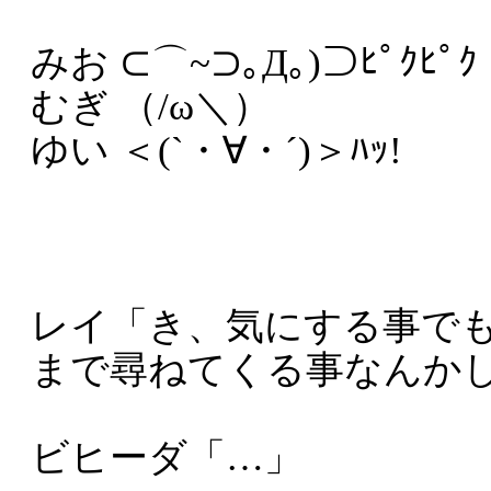
みお ⊂⌒~⊃｡Д｡)⊃ﾋﾟｸﾋﾟｸ
むぎ （/ω＼）
ゆい ＜(`・∀・´)＞ﾊｯ!
レイ「き、気にする事で
まで尋ねてくる事なんかし
ビヒーダ「…」