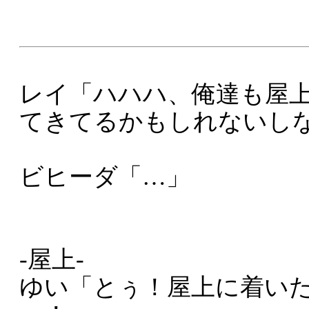
レイ「ハハハ、俺達も屋
てきてるかもしれないし
ビヒーダ「…」
-屋上-
ゆい「とぅ！屋上に着い