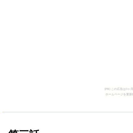
[PR] この広告は
ホームページを更新