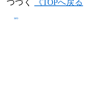
つづく
《TOPへ戻る